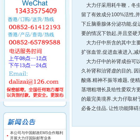
大力仔采用耗牛鞭，冬虫夏
留了有效成分100%活性
下丘脑垂腺体分泌功能,促
要的情况下勃起,并且坚硬无
大力仔中所含的其中主要物
扩张血管,促进血液进入,减
大力仔中的补肾成份可以大补
久补肾和治肾虚的目的, 因
酸痛.精神不振等难题, 使
茎增粗增长及给性爱双方更强
的最完美境界.大力仔取材于
必备之佳品. 让性功能障碍
本公司与中国邮政EMS合作顺利
开展大力仔国际邮寄业务