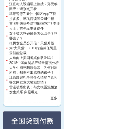
江直树人设崩塌上热搜？郑元畅
回应：请别点开看
苹果暂停718个中国区App下载
拼多多、讯飞阅读等公司中招
雪乡明码标价是“明码宰客”？专业
人士：首先应重建信任
女子被大狗砸瘫是怎么回事？狗
哪去了？
张勇发全员公开信：天猫升级
为“大天猫”，CTO行癫兼任阿里
云智能总裁
人造肉上美国餐桌你敢吃吗？
2018中国肉制品产销量情况分析
大学生捅死陪读母亲：为何付出
所有，却养不出感恩的孩子？
江疏影娜扎争吵什么情况？真相
曝光网友竟大赞姐妹情？
雪诺被爆出轨：与女模厮混酗酒
发生关系 床照曝光
更多...